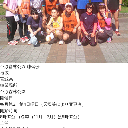
台原森林公園 練習会
地域
宮城県
練習場所
台原森林公園
開催日
毎月第2、第4日曜日（天候等により変更有）
開始時間
8時30分 （冬季（11月～3月）は9時00分）
主催