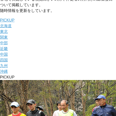
ついて掲載しています。
随時情報を更新をしています。
PICKUP
北海道
東北
関東
中部
近畿
中国
四国
九州
沖縄
PICKUP