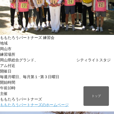
ももたろうパートナーズ 練習会
地域
岡山市
練習場所
岡山県総合グランド、 シティライトスタジ
アム付近
開催日
毎週月曜日、毎月第１･第３日曜日
開始時間
午前10時
主催
ページトップ
トップ
トップ
ももたろうパートナーズ
ももたろうパートナーズのホームページ