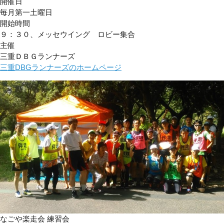
開催日
毎月第一土曜日
開始時間
９：３０、メッセウイング ロビー集合
主催
三重ＤＢＧランナーズ
三重DBGランナーズのホームページ
なごや楽走会 練習会