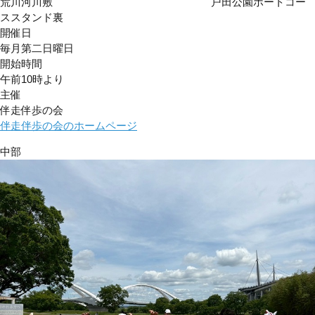
荒川河川敷 戸田公園ボートコー
ススタンド裏
開催日
毎月第二日曜日
開始時間
午前10時より
主催
伴走伴歩の会
伴走伴歩の会のホームページ
中部