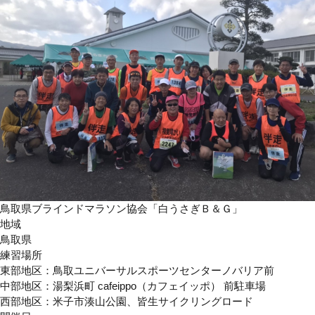
鳥取県ブラインドマラソン協会「白うさぎＢ＆Ｇ」
地域
鳥取県
練習場所
東部地区：鳥取ユニバーサルスポーツセンターノバリア前
中部地区：湯梨浜町 cafeippo（カフェイッポ） 前駐車場
西部地区：米子市湊山公園、皆生サイクリングロード