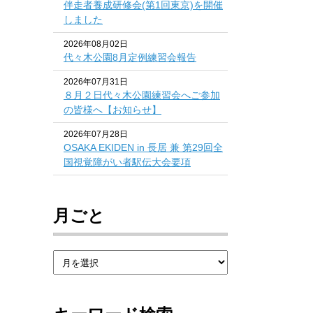
伴走者養成研修会(第1回東京)を開催
しました
2026年08月02日
代々木公園8月定例練習会報告
2026年07月31日
８月２日代々木公園練習会へご参加
の皆様へ【お知らせ】
2026年07月28日
OSAKA EKIDEN in 長居 兼 第29回全
国視覚障がい者駅伝大会要項
月ごと