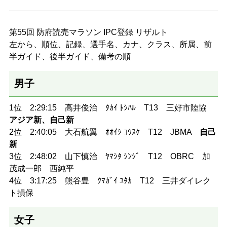
第55回 防府読売マラソン IPC登録 リザルト
左から、順位、記録、選手名、カナ、クラス、所属、前
半ガイド、後半ガイド、備考の順
男子
1位 2:29:15 高井俊治 ﾀｶｲ ﾄｼﾊﾙ T13 三好市陸協
アジア新、自己新
2位 2:40:05 大石航翼 ｵｵｲｼ ｺｳｽｹ T12 JBMA
自己
新
3位 2:48:02 山下慎治 ﾔﾏｼﾀ ｼﾝｼﾞ T12 OBRC 加
茂成一郎 西純平
4位 3:17:25 熊谷豊 ｸﾏｶﾞｲ ﾕﾀｶ T12 三井ダイレク
ト損保
女子