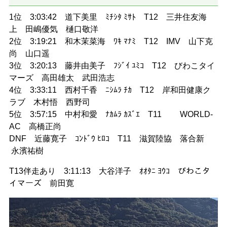
1位 3:03:42 道下美里 ﾐﾁｼﾀ ﾐｻﾄ T12 三井住友海
上 田嶋優気 樋口敬洋
2位 3:19:21 和木茉菜海 ﾜｷ ﾏﾅﾐ T12 IMV 山下克
尚 山口遥
3位 3:20:13 藤井由美子 ﾌｼﾞｲ ﾕﾐｺ T12 びわこタイ
マーズ 高田雄太 武田浩志
4位 3:33:11 西村千香 ﾆｼﾑﾗ ﾁｶ T12 岸和田健康ク
ラブ 木村悟 西野司
5位 3:57:15 中村和愛 ﾅｶﾑﾗ ｶｽﾞｴ T11 WORLD-
AC 高橋正尚
DNF 近藤寛子 ｺﾝﾄﾞｳ ﾋﾛｺ T11 滋賀陸協 落合新
永濱祐樹
T13伴走あり 3:11:13 大谷洋子 ｵｵﾀﾆ ﾖｳｺ びわこタ
イマーズ 前田寛