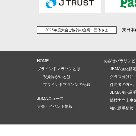
東日本
2025年度大会ご協賛の企業・団体さま
HOME
めざせパラリンピ
ブラインドマラソンとは
JBMA強化指
視覚障がいとは
クラス分けに
ブラインドマラソンの記録
伴走者の方へ
JBMA強化選
JBMAニュース
競技力向上事
大会・イベント情報
強化選手情報