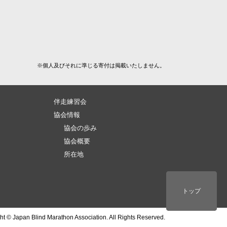
※個人及びそれに準じる寄付は掲載いたしません。
伴走練習会
）
協会情報
協会の歩み
協会概要
所在地
ページトップ
トップ
トップ
ht © Japan Blind Marathon Association. All Rights Reserved.