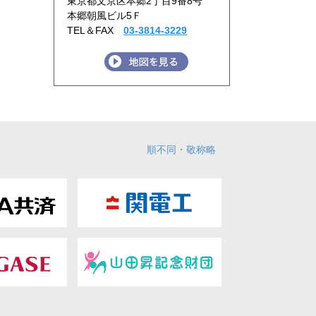
東京都文京区本郷2丁目9番8号
本郷朝風ビル5Ｆ
TEL＆FAX
03-3814-3229
順不同・敬称略