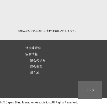
※個人及びそれに準じる寄付は掲載いたしません。
伴走練習会
）
協会情報
協会の歩み
協会概要
所在地
ページトップ
トップ
トップ
ht © Japan Blind Marathon Association. All Rights Reserved.