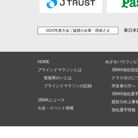
東日本
2025年度大会ご協賛の企業・団体さま
HOME
めざせパラリンピ
ブラインドマラソンとは
JBMA強化指
視覚障がいとは
クラス分けに
ブラインドマラソンの記録
伴走者の方へ
JBMA強化選
JBMAニュース
競技力向上事
大会・イベント情報
強化選手情報