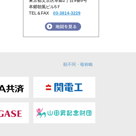
東京都文京区本郷2丁目9番8号
本郷朝風ビル5Ｆ
TEL＆FAX
03-3814-3229
順不同・敬称略