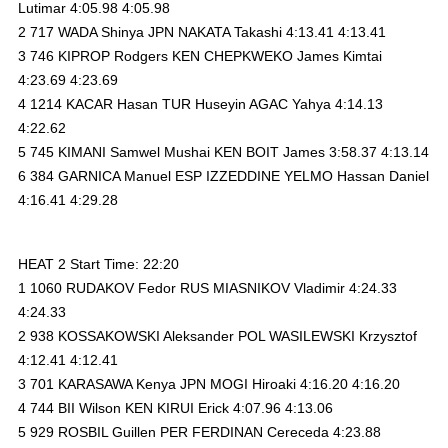
Lutimar 4:05.98 4:05.98
2 717 WADA Shinya JPN NAKATA Takashi 4:13.41 4:13.41
3 746 KIPROP Rodgers KEN CHEPKWEKO James Kimtai
4:23.69 4:23.69
4 1214 KACAR Hasan TUR Huseyin AGAC Yahya 4:14.13
4:22.62
5 745 KIMANI Samwel Mushai KEN BOIT James 3:58.37 4:13.14
6 384 GARNICA Manuel ESP IZZEDDINE YELMO Hassan Daniel
4:16.41 4:29.28
HEAT 2 Start Time: 22:20
1 1060 RUDAKOV Fedor RUS MIASNIKOV Vladimir 4:24.33
4:24.33
2 938 KOSSAKOWSKI Aleksander POL WASILEWSKI Krzysztof
4:12.41 4:12.41
3 701 KARASAWA Kenya JPN MOGI Hiroaki 4:16.20 4:16.20
4 744 BII Wilson KEN KIRUI Erick 4:07.96 4:13.06
5 929 ROSBIL Guillen PER FERDINAN Cereceda 4:23.88