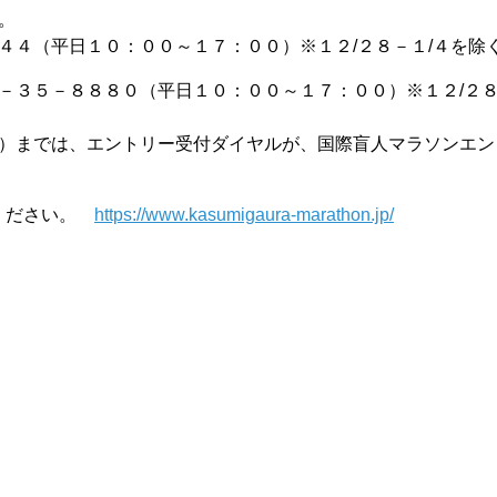
。
４４（平日１０：００～１７：００）※１２/２８－１/４を除
－３５－８８８０（平日１０：００～１７：００）※１２/２
）までは、エントリー受付ダイヤルが、国際盲人マラソンエン
認ください。
https://www.kasumigaura-marathon.jp/