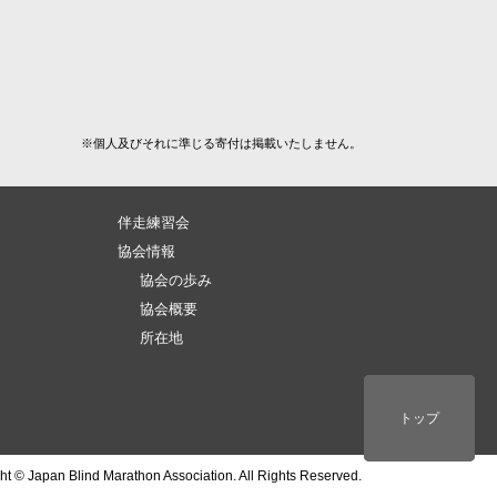
※個人及びそれに準じる寄付は掲載いたしません。
伴走練習会
）
協会情報
協会の歩み
協会概要
所在地
ページトップ
トップ
トップ
ht © Japan Blind Marathon Association. All Rights Reserved.