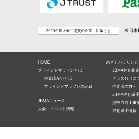
東日本
2025年度大会ご協賛の企業・団体さま
HOME
めざせパラリンピ
ブラインドマラソンとは
JBMA強化指
視覚障がいとは
クラス分けに
ブラインドマラソンの記録
伴走者の方へ
JBMA強化選
JBMAニュース
競技力向上事
大会・イベント情報
強化選手情報