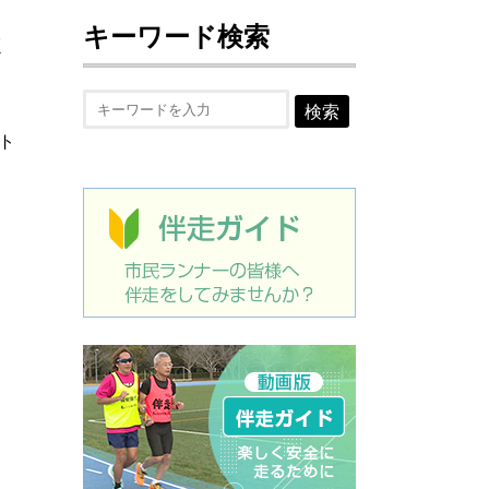
キーワード検索
く
８
検索
ト