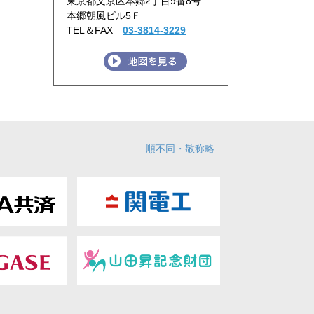
東京都文京区本郷2丁目9番8号
本郷朝風ビル5Ｆ
TEL＆FAX
03-3814-3229
順不同・敬称略