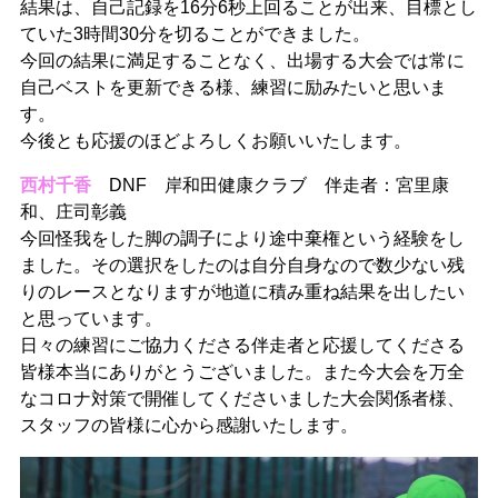
結果は、自己記録を16分6秒上回ることが出来、目標とし
ていた3時間30分を切ることができました。
今回の結果に満足することなく、出場する大会では常に
自己ベストを更新できる様、練習に励みたいと思いま
す。
今後とも応援のほどよろしくお願いいたします。
西村千香
DNF 岸和田健康クラブ 伴走者：宮里康
和、庄司彰義
今回怪我をした脚の調子により途中棄権という経験をし
ました。その選択をしたのは自分自身なので数少ない残
りのレースとなりますが地道に積み重ね結果を出したい
と思っています。
日々の練習にご協力くださる伴走者と応援してくださる
皆様本当にありがとうございました。また今大会を万全
なコロナ対策で開催してくださいました大会関係者様、
スタッフの皆様に心から感謝いたします。