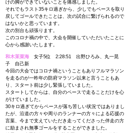
けの脚ができていないことを痛感しました。
それでもラスト35キロ過ぎから、少しでもペースを取り
戻してゴールできたことは、次の試合に繋げられるので
はないかと思っています。
次の別台も頑張ります。
このコロナ禍の中で、大会を開催していただいたことに
心から感謝いたします。
和木茉菜海
女子5位 2:28:51 出野ひろみ、丸一晃
子 自己新
今回の大会ではコロナ禍ということもありフルマラソン
を走るのが一昨年の防府マラソン以来と言うこともあ
り、スタート前は少し緊張していました。
スタートしてからは、自分のペースで走ることだけを心
がけていました。
30キロ過ぎてからペースが落ち苦しい状況ではありまし
たが、沿道の方々や周りのランナーの方々による応援の
言葉、今まで支えていただき走ってくださった伴走の方
に励まされ無事ゴールをすることができました。