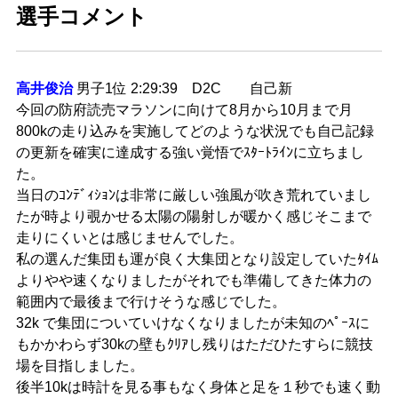
選手コメント
高井俊治
男子1位 2:29:39 D2C 自己新
今回の防府読売マラソンに向けて8月から10月まで月
800kの走り込みを実施してどのような状況でも自己記録
の更新を確実に達成する強い覚悟でｽﾀｰﾄﾗｲﾝに立ちまし
た。
当日のｺﾝﾃﾞｨｼｮﾝは非常に厳しい強風が吹き荒れていまし
たが時より覗かせる太陽の陽射しが暖かく感じそこまで
走りにくいとは感じませんでした。
私の選んだ集団も運が良く大集団となり設定していたﾀｲﾑ
よりやや速くなりましたがそれでも準備してきた体力の
範囲内で最後まで行けそうな感じでした。
32k で集団についていけなくなりましたが未知のﾍﾟｰｽに
もかかわらず30kの壁もｸﾘｱし残りはただひたすらに競技
場を目指しました。
後半10kは時計を見る事もなく身体と足を１秒でも速く動