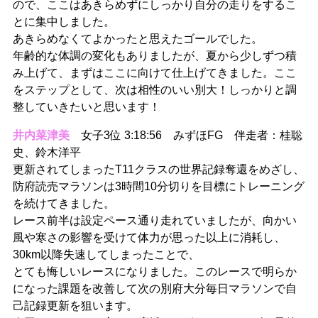
ので、ここはあきらめずにしっかり自分の走りをするこ
とに集中しました。
あきらめなくてよかったと思えたゴールでした。
年齢的な体調の変化もありましたが、夏から少しずつ積
み上げて、まずはここに向けて仕上げてきました。ここ
をステップとして、次は相性のいい別大！しっかりと調
整していきたいと思います！
井内菜津美
女子3位 3:18:56 みずほFG 伴走者：桂聡
史、鈴木洋平
更新されてしまったT11クラスの世界記録奪還をめざし、
防府読売マラソンは3時間10分切りを目標にトレーニング
を続けてきました。
レース前半は設定ペース通り走れていましたが、向かい
風や寒さの影響を受けて体力が思った以上に消耗し、
30km以降失速してしまったことで、
とても悔しいレースになりました。このレースで明らか
になった課題を改善して次の別府大分毎日マラソンで自
己記録更新を狙います。