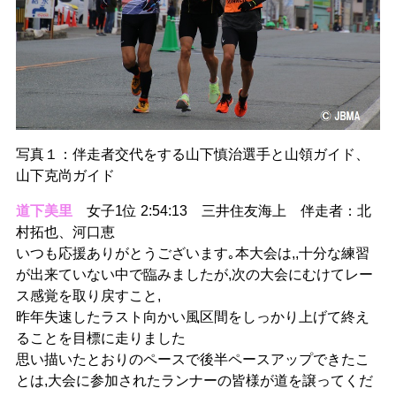
写真１：伴走者交代をする山下慎治選手と山領ガイド、
山下克尚ガイド
道下美里
女子1位 2:54:13 三井住友海上 伴走者：北
村拓也、河口恵
いつも応援ありがとうございます｡本大会は,,十分な練習
が出来ていない中で臨みましたが,次の大会にむけてレー
ス感覚を取り戻すこと,
昨年失速したラスト向かい風区間をしっかり上げて終え
ることを目標に走りました
思い描いたとおりのペースで後半ペースアップできたこ
とは,大会に参加されたランナーの皆様が道を譲ってくだ