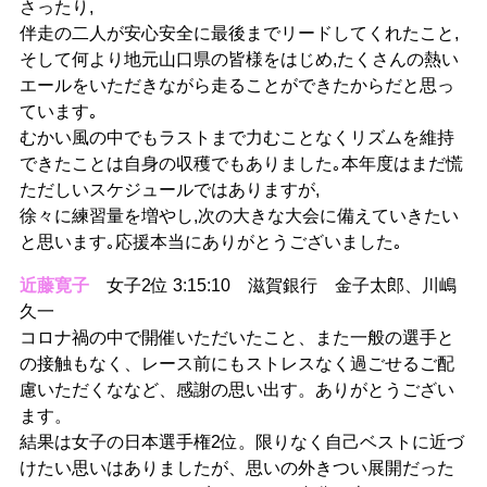
さったり,
伴走の二人が安心安全に最後までリードしてくれたこと,
そして何より地元山口県の皆様をはじめ,たくさんの熱い
エールをいただきながら走ることができたからだと思っ
ています｡
むかい風の中でもラストまで力むことなくリズムを維持
できたことは自身の収穫でもありました｡本年度はまだ慌
ただしいスケジュールではありますが,
徐々に練習量を増やし,次の大きな大会に備えていきたい
と思います｡応援本当にありがとうございました｡
近藤寛子
女子2位 3:15:10 滋賀銀行 金子太郎、川嶋
久一
コロナ禍の中で開催いただいたこと、また一般の選手と
の接触もなく、レース前にもストレスなく過ごせるご配
慮いただくななど、感謝の思い出す。ありがとうござい
ます。
結果は女子の日本選手権2位。限りなく自己ベストに近づ
けたい思いはありましたが、思いの外きつい展開だった