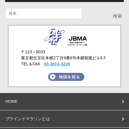
検
索:
〒113－0033
東京都文京区本郷2丁目9番8号本郷朝風ビル5Ｆ
TEL＆FAX
03-3814-3229
HOME
ブラインドマラソンとは