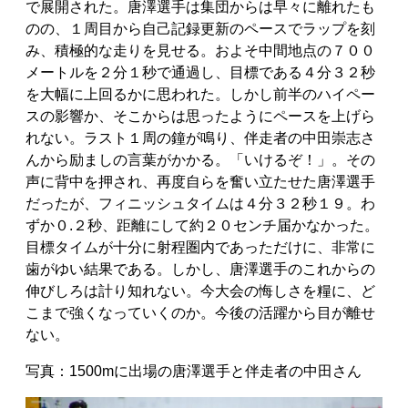
で展開された。唐澤選手は集団からは早々に離れたも
のの、１周目から自己記録更新のペースでラップを刻
み、積極的な走りを見せる。およそ中間地点の７００
メートルを２分１秒で通過し、目標である４分３２秒
を大幅に上回るかに思われた。しかし前半のハイペー
スの影響か、そこからは思ったようにペースを上げら
れない。ラスト１周の鐘が鳴り、伴走者の中田崇志さ
んから励ましの言葉がかかる。「いけるぞ！」。その
声に背中を押され、再度自らを奮い立たせた唐澤選手
だったが、フィニッシュタイムは４分３２秒１９。わ
ずか０.２秒、距離にして約２０センチ届かなかった。
目標タイムが十分に射程圏内であっただけに、非常に
歯がゆい結果である。しかし、唐澤選手のこれからの
伸びしろは計り知れない。今大会の悔しさを糧に、ど
こまで強くなっていくのか。今後の活躍から目が離せ
ない。
写真：1500mに出場の唐澤選手と伴走者の中田さん