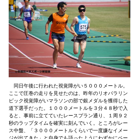
同日午後に行われた視覚障がい５０００メートル。
ここで圧巻の走りを見せたのは、昨年のリオパラリン
ピック視覚障がいマラソンの部で銀メダルを獲得した
道下選手だった。１０００メートルを３分４８秒で入
ると、事前に立てていたレースプラン通り、１周９２
秒のラップタイムを確実に刻んでいく。ところがレー
ス中盤、「３０００メートルくらいで一度嫌なイメー
ジが出てきた」と自身でも語ったようにわずかにペー