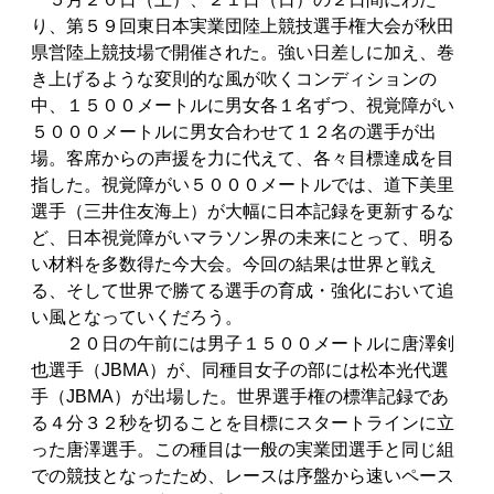
り、第５９回東日本実業団陸上競技選手権大会が秋田
県営陸上競技場で開催された。強い日差しに加え、巻
き上げるような変則的な風が吹くコンディションの
中、１５００メートルに男女各１名ずつ、視覚障がい
５０００メートルに男女合わせて１２名の選手が出
場。客席からの声援を力に代えて、各々目標達成を目
指した。視覚障がい５０００メートルでは、道下美里
選手（三井住友海上）が大幅に日本記録を更新するな
ど、日本視覚障がいマラソン界の未来にとって、明る
い材料を多数得た今大会。今回の結果は世界と戦え
る、そして世界で勝てる選手の育成・強化において追
い風となっていくだろう。
２０日の午前には男子１５００メートルに唐澤剣
也選手（JBMA）が、同種目女子の部には松本光代選
手（JBMA）が出場した。世界選手権の標準記録であ
る４分３２秒を切ることを目標にスタートラインに立
った唐澤選手。この種目は一般の実業団選手と同じ組
での競技となったため、レースは序盤から速いペース