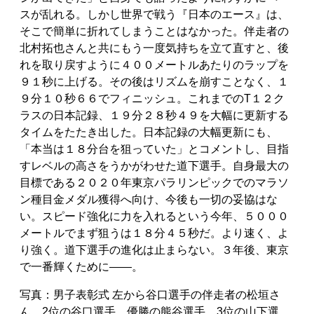
スが乱れる。しかし世界で戦う『日本のエース』は、
そこで簡単に折れてしまうことはなかった。伴走者の
北村拓也さんと共にもう一度気持ちを立て直すと、後
れを取り戻すように４００メートルあたりのラップを
９１秒に上げる。その後はリズムを崩すことなく、１
９分１０秒６６でフィニッシュ。これまでのT１２ク
ラスの日本記録、１９分２８秒４９を大幅に更新する
タイムをたたき出した。日本記録の大幅更新にも、
「本当は１８分台を狙っていた」とコメントし、目指
すレベルの高さをうかがわせた道下選手。自身最大の
目標である２０２０年東京パラリンピックでのマラソ
ン種目金メダル獲得へ向け、今後も一切の妥協はな
い。スピード強化に力を入れるという今年、５０００
メートルでまず狙うは１８分４５秒だ。より速く、よ
り強く。道下選手の進化は止まらない。３年後、東京
で一番輝くために――。
写真：男子表彰式 左から谷口選手の伴走者の松垣さ
ん、2位の谷口選手、優勝の熊谷選手、3位の山下選