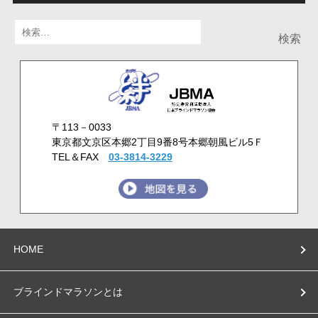
検
索:
〒113－0033
東京都文京区本郷2丁目9番8号本郷朝風ビル5Ｆ
TEL＆FAX
03-3814-3229
HOME
ブラインドマラソンとは