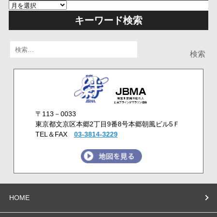
キーワード検索
検
索:
〒113－0033
東京都文京区本郷2丁目9番8号本郷朝風ビル5Ｆ
TEL＆FAX
03-3814-3229
HOME