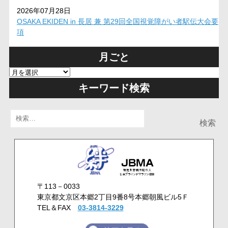
2026年07月28日
OSAKA EKIDEN in 長居 兼 第29回全国視覚障がい者駅伝大会要
項
月ごと
キーワード検索
検
索:
〒113－0033
東京都文京区本郷2丁目9番8号本郷朝風ビル5Ｆ
TEL＆FAX
03-3814-3229