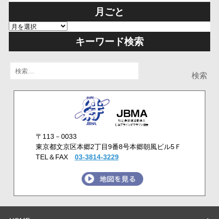
月ごと
キーワード検索
検
索:
〒113－0033
東京都文京区本郷2丁目9番8号本郷朝風ビル5Ｆ
TEL＆FAX
03-3814-3229