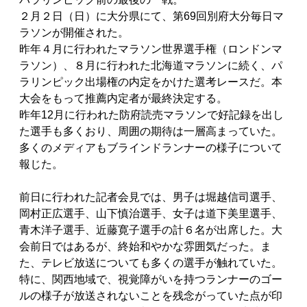
２月２日（日）に大分県にて、第69回別府大分毎日マ
ラソンが開催された。
昨年４月に行われたマラソン世界選手権（ロンドンマ
ラソン）、８月に行われた北海道マラソンに続く、パ
ラリンピック出場権の内定をかけた選考レースだ。本
大会をもって推薦内定者が最終決定する。
昨年12月に行われた防府読売マラソンで好記録を出し
た選手も多くおり、周囲の期待は一層高まっていた。
多くのメディアもブラインドランナーの様子について
報じた。
前日に行われた記者会見では、男子は堀越信司選手、
岡村正広選手、山下慎治選手、女子は道下美里選手、
青木洋子選手、近藤寛子選手の計６名が出席した。大
会前日ではあるが、終始和やかな雰囲気だった。ま
た、テレビ放送についても多くの選手が触れていた。
特に、関西地域で、視覚障がいを持つランナーのゴー
ルの様子が放送されないことを残念がっていた点が印