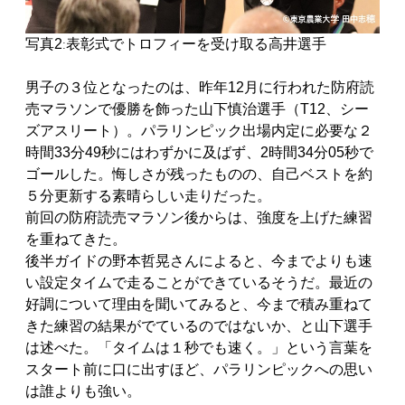
写真2
表彰式でトロフィーを受け取る高井選手
:
男子の３位となったのは、昨年12月に行われた防府読
売マラソンで優勝を飾った山下慎治選手（T12、シー
ズアスリート）。パラリンピック出場内定に必要な２
時間33分49秒にはわずかに及ばず、2時間34分05秒で
ゴールした。悔しさが残ったものの、自己ベストを約
５分更新する素晴らしい走りだった。
前回の防府読売マラソン後からは、強度を上げた練習
を重ねてきた。
後半ガイドの野本哲晃さんによると、今までよりも速
い設定タイムで走ることができているそうだ。最近の
好調について理由を聞いてみると、今まで積み重ねて
きた練習の結果がでているのではないか、と山下選手
は述べた。「タイムは１秒でも速く。」という言葉を
スタート前に口に出すほど、パラリンピックへの思い
は誰よりも強い。