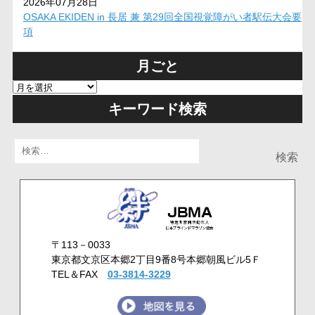
2026年07月28日
OSAKA EKIDEN in 長居 兼 第29回全国視覚障がい者駅伝大会要
項
月ごと
キーワード検索
検
索:
〒113－0033
東京都文京区本郷2丁目9番8号本郷朝風ビル5Ｆ
TEL＆FAX
03-3814-3229