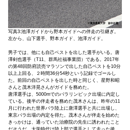
写真3:池澤ガイドから野本ガイドへの伴走の引継ぎ。
左から、山下選手、野本ガイド、池澤ガイド。
男子では、他にも自己ベストを出した選手がいる。唐
澤剣也選手（T11、群馬社福事業団）である。2017年
の第48回防府読売マラソンで出した自己ベストを10分
以上上回る、２時間36分54秒という記録でゴールし
た。前回の自己ベストを出した時と同じく、星野和昭
さんと茂木洋晃さんがガイドを務めた。
唐澤選手は、5000mでのパラリンピック出場に内定し
ている。後半の伴走者を務めた茂木さんは、昨年の11
月に行われた世界パラ陸上に唐澤選手と共に出場し、
東京パラ出場の内定を得た。茂木さんが伴走を始めた
きっかけは、通っていた治療院の先生に誘われたこと
だそうだ。大学時代は陸上部で選手として走った後、