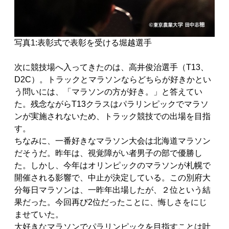
写真1:表彰式で表彰を受ける堀越選手
次に競技場へ入ってきたのは、高井俊治選手（T13、
D2C）。トラックとマラソンならどちらが好きかとい
う問いには、「マラソンの方が好き。」と答えてい
た。残念ながらT13クラスはパラリンピックでマラソ
ンが実施されないため、トラック競技での出場を目指
す。
ちなみに、一番好きなマラソン大会は北海道マラソン
だそうだ。昨年は、視覚障がい者男子の部で優勝し
た。しかし、今年はオリンピックのマラソンが札幌で
開催される影響で、中止が決定している。この別府大
分毎日マラソンは、一昨年出場したが、２位という結
果だった。今回再び2位だったことに、悔しさをにじ
ませていた。
大好きなマラソンでパラリンピックを目指すことは叶