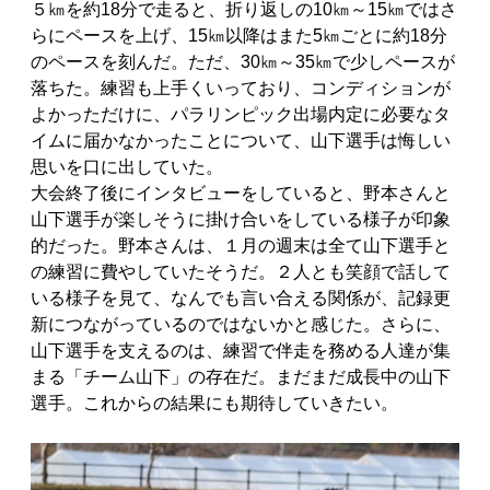
５㎞を約18分で走ると、折り返しの10㎞～15㎞ではさ
らにペースを上げ、15㎞以降はまた5㎞ごとに約18分
のペースを刻んだ。ただ、30㎞～35㎞で少しペースが
落ちた。練習も上手くいっており、コンディションが
よかっただけに、パラリンピック出場内定に必要なタ
イムに届かなかったことについて、山下選手は悔しい
思いを口に出していた。
大会終了後にインタビューをしていると、野本さんと
山下選手が楽しそうに掛け合いをしている様子が印象
的だった。野本さんは、１月の週末は全て山下選手と
の練習に費やしていたそうだ。２人とも笑顔で話して
いる様子を見て、なんでも言い合える関係が、記録更
新につながっているのではないかと感じた。さらに、
山下選手を支えるのは、練習で伴走を務める人達が集
まる「チーム山下」の存在だ。まだまだ成長中の山下
選手。これからの結果にも期待していきたい。