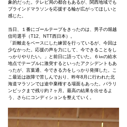
象的だった。テレビ局の都合もあるが、関西地域でも
ブラインドマラソンを応援する輪が広がってほしいと
感じた。
当日、１番にゴールテープをきったのは、男子の堀越
信司選手（T12、NTT西日本）。
「距離走をベースにした練習を行っているが、今回は
少なかった。応援の声を力にして、今できることをし
っかりやりたい。」と前日に語っていた。６㎞の給水
地点でテーブルに激突するといったアクシデントもあ
ったが、言葉通、今できる力をしっかり発揮した。こ
こ最近は故障で苦しんでおり、昨年8月に行われた北
海道マラソンでは途中棄権する場面もあった。パラリ
ンピックまで残り約７ヶ月。最高の結果を出せるよ
う、さらにコンディションを整えていく。